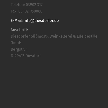
Telefon: 03902 317
Fax: 03902 950080
E-Mail: info@diesdorfer.de
Anschrift:
Diesdorfer Süßmost-, Weinkelterei & Edeldestille
GmbH
Bergstr. 1
D-29413 Diesdorf