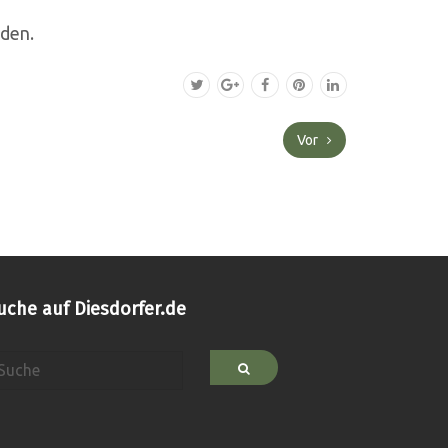
eden.
Vor
uche auf Diesdorfer.de