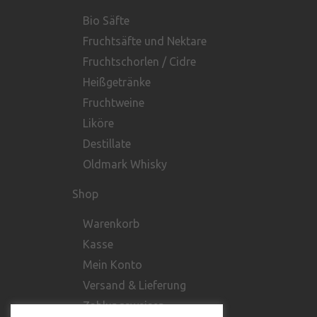
Bio Säfte
Fruchtsäfte und Nektare
Fruchtschorlen / Cidre
Heißgetränke
Fruchtweine
Liköre
Destillate
Oldmark Whisky
Shop
Warenkorb
Kasse
Mein Konto
Versand & Lieferung
Zahlungsweisen