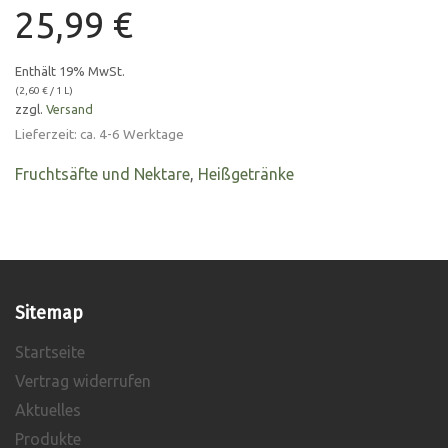
25,99
€
Enthält 19% MwSt.
(
2,60
€
/ 1 L)
zzgl.
Versand
Lieferzeit: ca. 4-6 Werktage
Fruchtsäfte und Nektare
,
Heißgetränke
Sitemap
Startseite
Vertrag widerrufen
Aktuelles
Produkte