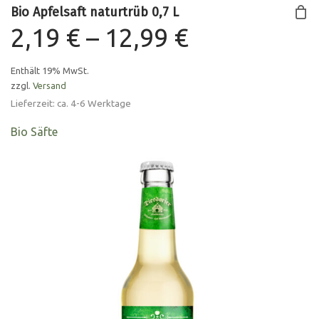
Bio Apfelsaft naturtrüb 0,7 L
Preisspann
2,19
€
–
12,99
€
2,19 €
Enthält 19% MwSt.
zzgl.
Versand
bis
Lieferzeit: ca. 4-6 Werktage
12,99 €
Bio Säfte