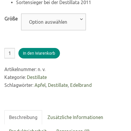
Sortensieger bei der Destillata 2011
Größe
Apfelbrand
In den Warenkorb
44%
vol.,
Artikelnummer:
n. v.
0,35
Kategorie:
Destillate
L
Schlagwörter:
Apfel
,
Destillate
,
Edelbrand
Menge
Beschreibung
Zusätzliche Informationen