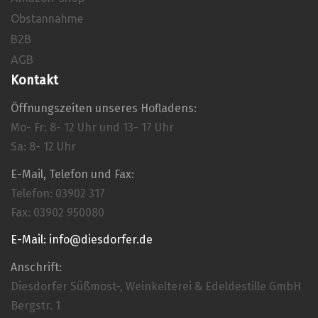
Obstannahme
B2B
AGB
Kontakt
Öffnungszeiten unseres Hofladens:
Mo- Fr: 8- 12 Uhr und 13- 17 Uhr
Sa: 8- 12 Uhr
E-Mail, Telefon und Fax:
Telefon: 03902 317
Fax: 03902 950080
E-Mail: info@diesdorfer.de
Anschrift:
Diesdorfer Süßmost-, Weinkelterei & Edeldestille GmbH
Bergstr. 1