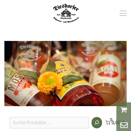
0
Suchen
0,00 €