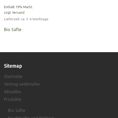
6,99 €
Enthält 19% MwSt.
zzgl.
Versand
bis
Lieferzeit: ca. 3-4 Werktage
39,99 €
Bio Säfte
Sitemap
Startseite
Vertrag widerrufen
Aktuelles
Produkte
Bio Säfte