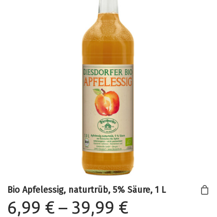
Bio Apfelessig, naturtrüb, 5% Säure, 1 L
Preisspann
6,99
€
–
39,99
€