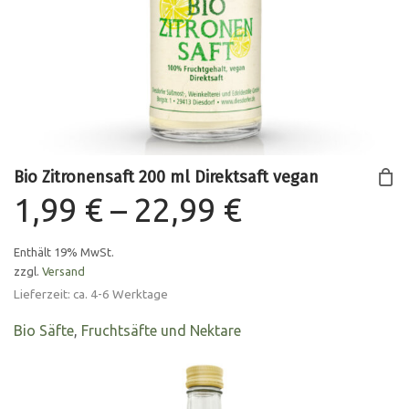
Bio Zitronensaft 200 ml Direktsaft vegan
Preisspann
1,99
€
–
22,99
€
1,99 €
Enthält 19% MwSt.
zzgl.
Versand
bis
Lieferzeit: ca. 4-6 Werktage
22,99 €
Bio Säfte
,
Fruchtsäfte und Nektare