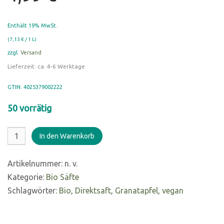
Enthält 19% MwSt.
(
7,13
€
/ 1 L)
zzgl.
Versand
Lieferzeit: ca. 4-6 Werktage
GTIN: 4025379002222
50 vorrätig
Bio
In den Warenkorb
Granatapfelsaft
0,7
Artikelnummer:
n. v.
L
Kategorie:
Bio Säfte
Menge
Schlagwörter:
Bio
,
Direktsaft
,
Granatapfel
,
vegan