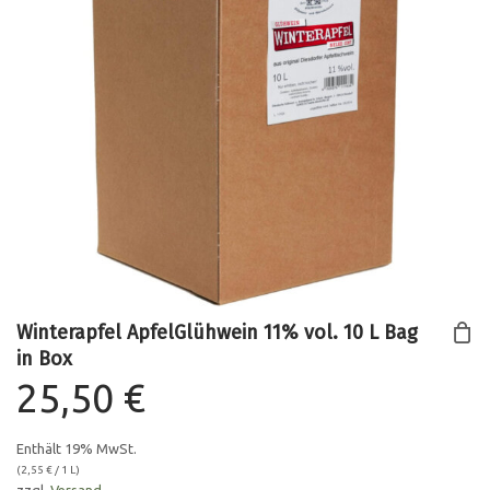
Winterapfel ApfelGlühwein 11% vol. 10 L Bag
in Box
25,50
€
Enthält 19% MwSt.
(
2,55
€
/ 1 L)
zzgl.
Versand