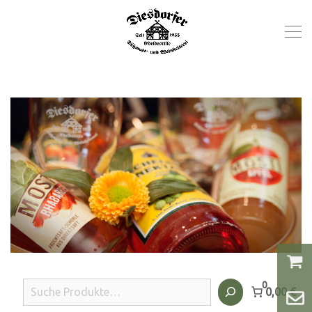
0
Suchen
0,00 €