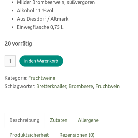
Milder Brombeerwein, süßvergoren
Alkohol 11 %vol.
Aus Diesdorf / Altmark
Einwegflasche 0,75 L
20 vorrätig
Brombeerwein
In den Warenkorb
11%
vol.
Kategorie:
Fruchtweine
0,75
Schlagwörter:
Bretterknaller
,
Brombeere
,
Fruchtwein
L
Menge
Beschreibung
Zutaten
Allergene
Produktsicherheit
Rezensionen (0)